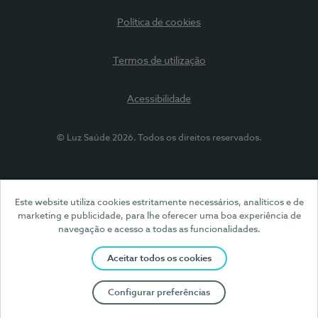
Política de cookies
Termos de utilização
Acessibilidade
© Luz Saúde 2026. Todos os direitos reservados.
Este website utiliza cookies estritamente necessários, analíticos e de
marketing e publicidade, para lhe oferecer uma boa experiência de
navegação e acesso a todas as funcionalidades.
Aceitar todos os cookies
Configurar preferências