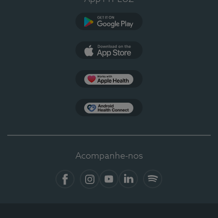
Google Play
App Store
Apple Health
Health Connect
Acompanhe-nos
Facebook
Instagram
YouTube
LinkedIn
Spotify