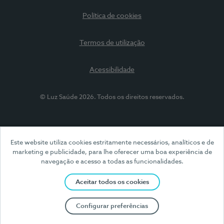
Política de cookies
Termos de utilização
Acessibilidade
© Luz Saúde 2026. Todos os direitos reservados.
Este website utiliza cookies estritamente necessários, analíticos e de
marketing e publicidade, para lhe oferecer uma boa experiência de
navegação e acesso a todas as funcionalidades.
Aceitar todos os cookies
Configurar preferências