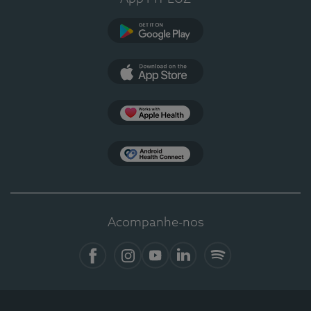
Google Play
App Store
Apple Health
Health Connect
Acompanhe-nos
Facebook
Instagram
YouTube
LinkedIn
Spotify