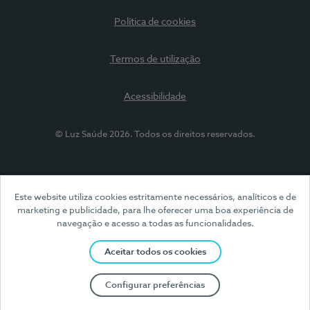
Política de cookies
Termos de utilização
Acessibilidade
© Luz Saúde 2026. Todos os direitos reservados.
Este website utiliza cookies estritamente necessários, analíticos e de
marketing e publicidade, para lhe oferecer uma boa experiência de
navegação e acesso a todas as funcionalidades.
Aceitar todos os cookies
Configurar preferências