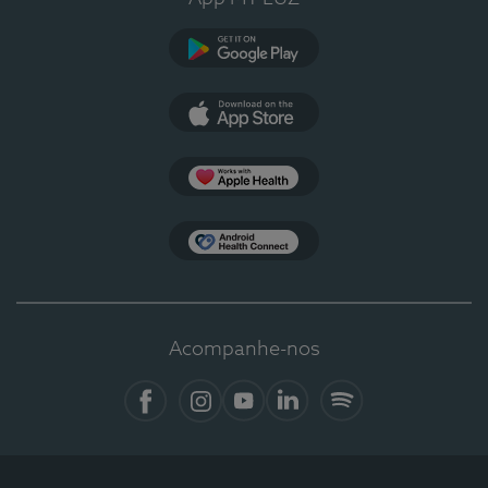
Google Play
App Store
Apple Health
Health Connect
Acompanhe-nos
Facebook
Instagram
YouTube
LinkedIn
Spotify