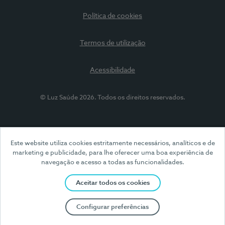
Política de cookies
Termos de utilização
Acessibilidade
© Luz Saúde 2026. Todos os direitos reservados.
Este website utiliza cookies estritamente necessários, analíticos e de
marketing e publicidade, para lhe oferecer uma boa experiência de
navegação e acesso a todas as funcionalidades.
Aceitar todos os cookies
Configurar preferências