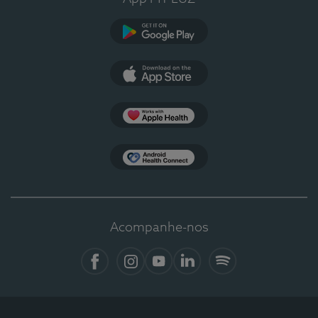
Google Play
App Store
Apple Health
Health Connect
Acompanhe-nos
Facebook
Instagram
YouTube
LinkedIn
Spotify