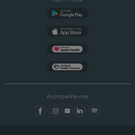
Google Play
App Store
Apple Health
Health Connect
Acompanhe-nos
Facebook
Instagram
YouTube
LinkedIn
Spotify