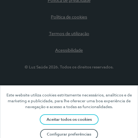
Política de privacidade
Política de cookies
Termos de utilização
Acessibilidade
© Luz Saúde 2026. Todos os direitos reservados.
Este website utiliza cookies estritamente necessários, analíticos e de
marketing e publicidade, para lhe oferecer uma boa experiência de
navegação e acesso a todas as funcionalidades.
Aceitar todos os cookies
Configurar preferências