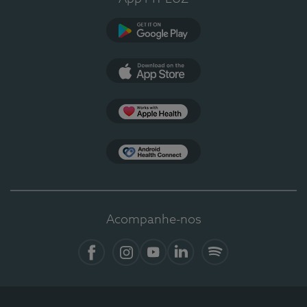
Google Play
App Store
Apple Health
Health Connect
Acompanhe-nos
Facebook
Instagram
YouTube
LinkedIn
Spotify