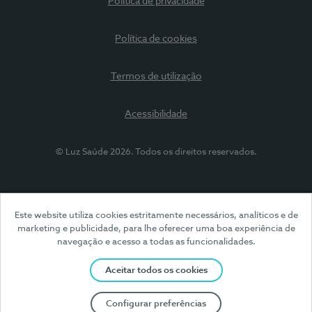
Política de privacidade
Política de cookies
Termos de utilização
Acessibilidade
© Luz Saúde 2026. Todos os direitos reservados.
Este website utiliza cookies estritamente necessários, analíticos e de
marketing e publicidade, para lhe oferecer uma boa experiência de
navegação e acesso a todas as funcionalidades.
Aceitar todos os cookies
Configurar preferências