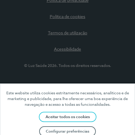
Política de privacidade
Política de cookies
Termos de utilização
Acessibilidade
© Luz Saúde 2026. Todos os direitos reservados.
Este website utiliza cookies estritamente necessários, analíticos e de
marketing e publicidade, para lhe oferecer uma boa experiência de
navegação e acesso a todas as funcionalidades.
Aceitar todos os cookies
Configurar preferências