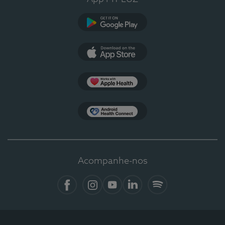
Google Play
App Store
Apple Health
Health Connect
Acompanhe-nos
Facebook
Instagram
YouTube
LinkedIn
Spotify