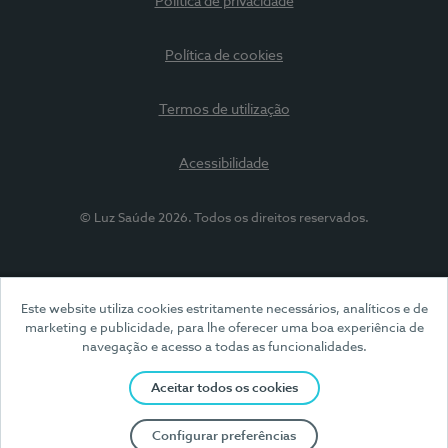
Política de privacidade
Política de cookies
Termos de utilização
Acessibilidade
© Luz Saúde 2026. Todos os direitos reservados.
Este website utiliza cookies estritamente necessários, analíticos e de
marketing e publicidade, para lhe oferecer uma boa experiência de
navegação e acesso a todas as funcionalidades.
Aceitar todos os cookies
Configurar preferências