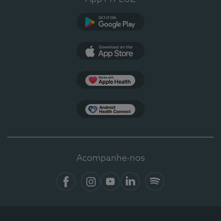
Google Play
App Store
Apple Health
Health Connect
Acompanhe-nos
Facebook
Instagram
YouTube
LinkedIn
Spotify