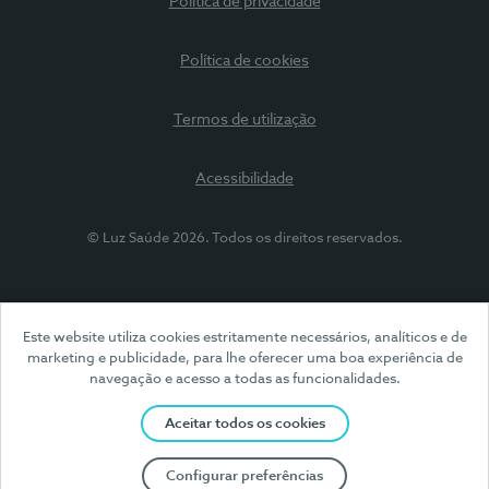
Política de privacidade
Política de cookies
Termos de utilização
Acessibilidade
© Luz Saúde 2026. Todos os direitos reservados.
Este website utiliza cookies estritamente necessários, analíticos e de
marketing e publicidade, para lhe oferecer uma boa experiência de
navegação e acesso a todas as funcionalidades.
Aceitar todos os cookies
Configurar preferências