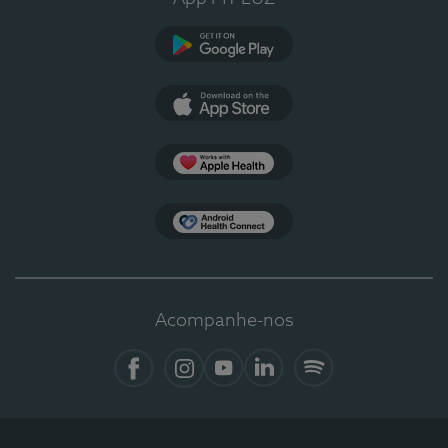
Google Play
App Store
Apple Health
Health Connect
Acompanhe-nos
Facebook
Instagram
YouTube
LinkedIn
Spotify