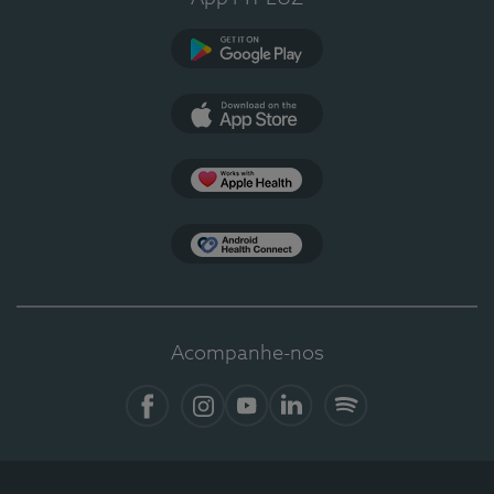
Google Play
App Store
Apple Health
Health Connect
Acompanhe-nos
Facebook
Instagram
YouTube
LinkedIn
Spotify