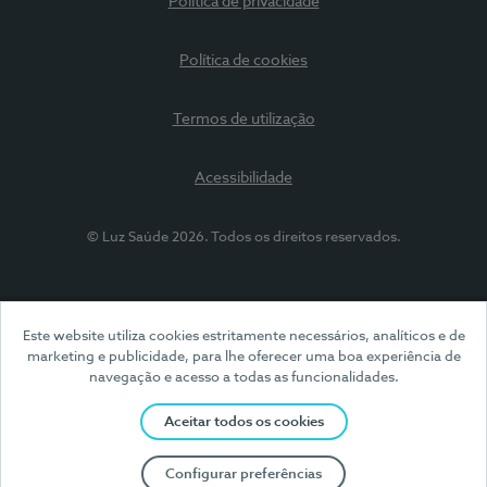
Política de privacidade
Política de cookies
Termos de utilização
Acessibilidade
© Luz Saúde 2026. Todos os direitos reservados.
Este website utiliza cookies estritamente necessários, analíticos e de
marketing e publicidade, para lhe oferecer uma boa experiência de
navegação e acesso a todas as funcionalidades.
Aceitar todos os cookies
Configurar preferências