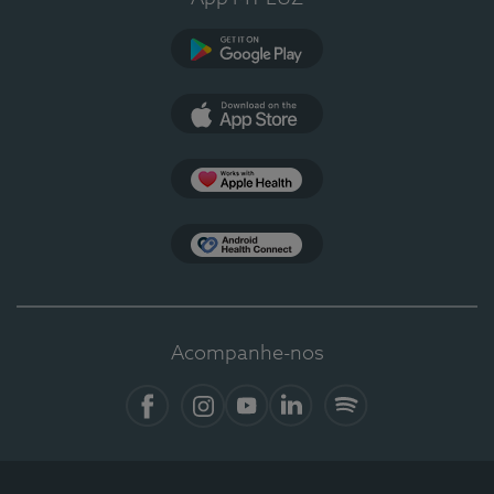
Google Play
App Store
Apple Health
Health Connect
Acompanhe-nos
Facebook
Instagram
YouTube
LinkedIn
Spotify