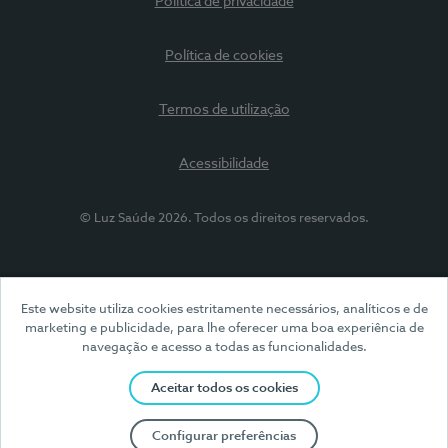
Política de privacidade
Política de cookies
Termos de utilização
Acessibilidade
© Luz Saúde 2026. Todos os direitos reservados.
Este website utiliza cookies estritamente necessários, analíticos e de
marketing e publicidade, para lhe oferecer uma boa experiência de
navegação e acesso a todas as funcionalidades.
Aceitar todos os cookies
Configurar preferências