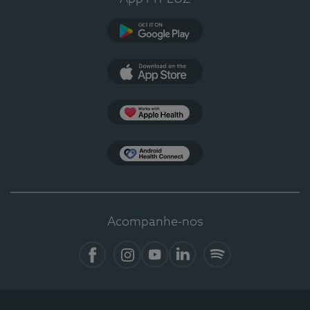
Google Play
App Store
Apple Health
Health Connect
Acompanhe-nos
Facebook
Instagram
YouTube
LinkedIn
Spotify