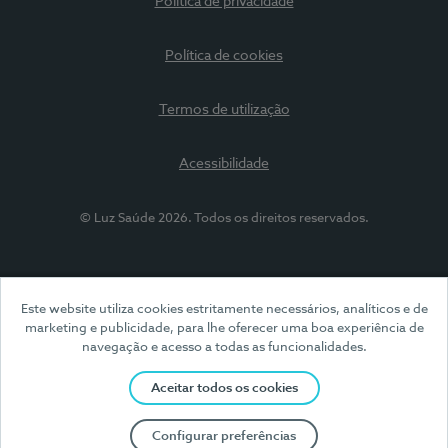
Política de privacidade
Política de cookies
Termos de utilização
Acessibilidade
© Luz Saúde 2026. Todos os direitos reservados.
Este website utiliza cookies estritamente necessários, analíticos e de
marketing e publicidade, para lhe oferecer uma boa experiência de
navegação e acesso a todas as funcionalidades.
Aceitar todos os cookies
Configurar preferências