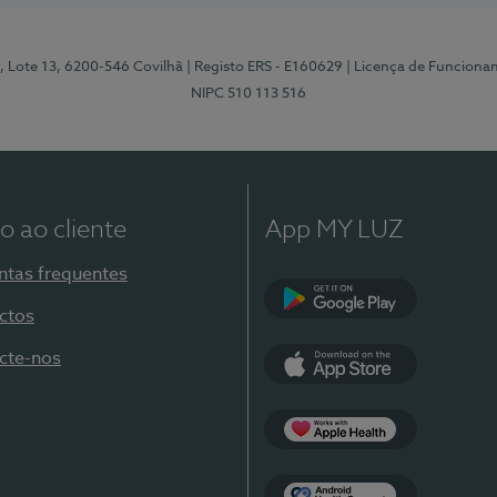
, Lote 13, 6200-546 Covilhã
| Registo ERS - E160629
| Licença de Funciona
NIPC 510 113 516
o ao cliente
App MY LUZ
ntas frequentes
ctos
Google Play
cte-nos
App Store
Apple Health