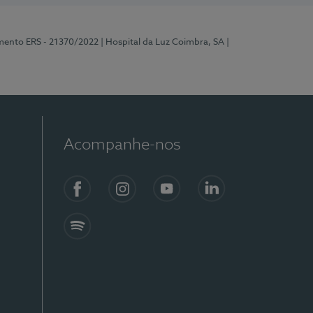
mento ERS - 21370/2022
| Hospital da Luz Coimbra, SA
|
Acompanhe-nos
Facebook
Instagram
YouTube
LinkedIn
Spotify