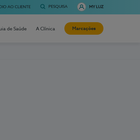
PESQUISA
OIO AO CLIENTE
MY LUZ
Marcações
uia de Saúde
A Clínica