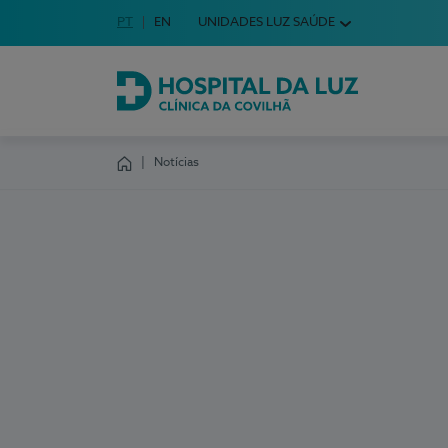
Idioma em Português
PT
English Language
EN
UNIDADES LUZ SAÚDE
Escolha o seu idioma
Hospital da Luz Clínica da Covilhã
Notícias
Homepage