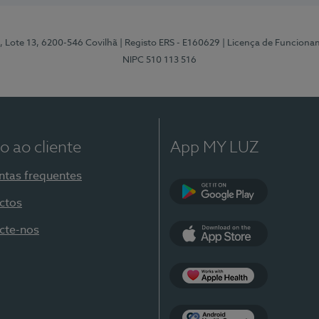
, Lote 13, 6200-546 Covilhã
| Registo ERS - E160629
| Licença de Funciona
NIPC 510 113 516
o ao cliente
App MY LUZ
ntas frequentes
ctos
Google Play
cte-nos
App Store
Apple Health