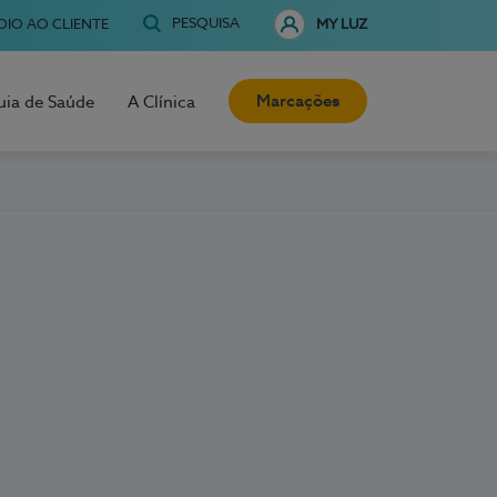
PESQUISA
OIO AO CLIENTE
MY LUZ
Marcações
uia de Saúde
A Clínica