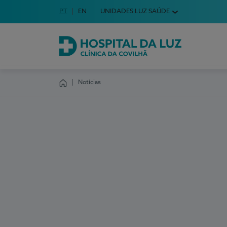
Idioma em Português
PT
English Language
EN
UNIDADES LUZ SAÚDE
Escolha o seu idioma
Hospital da Luz Clínica da Covilhã
Notícias
Homepage