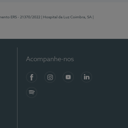
mento ERS - 21370/2022
| Hospital da Luz Coimbra, SA
|
Acompanhe-nos
Facebook
Instagram
YouTube
LinkedIn
Spotify