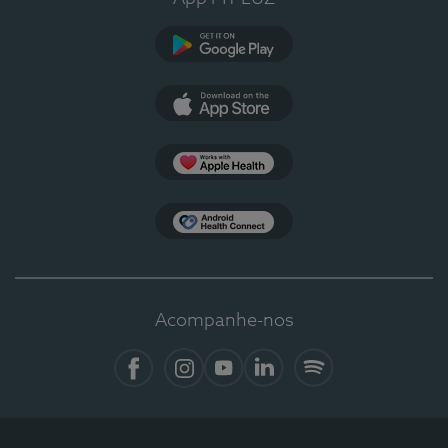
Google Play
App Store
Apple Health
Health Connect
Acompanhe-nos
Facebook
Instagram
YouTube
LinkedIn
Spotify