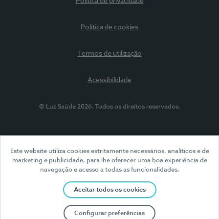
Política de privacidade
Política de cookies
Termos de utilização
Acessibilidade
© Luz Saúde 2026. Todos os direitos reservados.
Este website utiliza cookies estritamente necessários, analíticos e de
marketing e publicidade, para lhe oferecer uma boa experiência de
navegação e acesso a todas as funcionalidades.
Aceitar todos os cookies
Configurar preferências