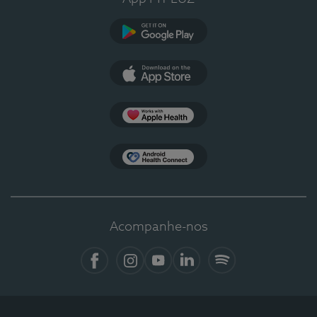
Google Play
App Store
Apple Health
Health Connect
Acompanhe-nos
Facebook
Instagram
YouTube
LinkedIn
Spotify