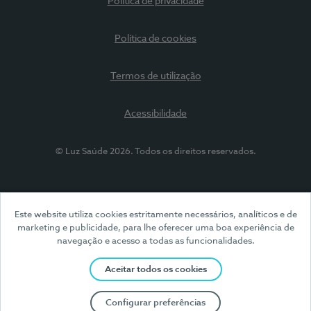
Política de privacidade
Política de cookies
Termos de utilização
Acessibilidade
© Luz Saúde 2026. Todos os direitos reservados.
Este website utiliza cookies estritamente necessários, analíticos e de
marketing e publicidade, para lhe oferecer uma boa experiência de
navegação e acesso a todas as funcionalidades.
Aceitar todos os cookies
Configurar preferências