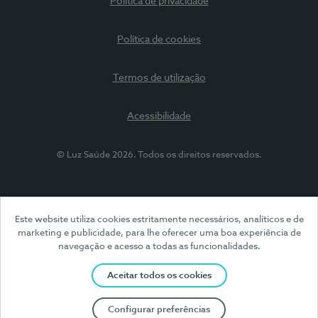
Política de privacidade
Política de cookies
Termos de utilização
Acessibilidade
© Luz Saúde 2026. Todos os direitos reservados.
Este website utiliza cookies estritamente necessários, analíticos e de
marketing e publicidade, para lhe oferecer uma boa experiência de
navegação e acesso a todas as funcionalidades.
Aceitar todos os cookies
Configurar preferências