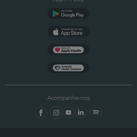
Google Play
App Store
Apple Health
Health Connect
Acompanhe-nos
Facebook
Instagram
YouTube
LinkedIn
Spotify