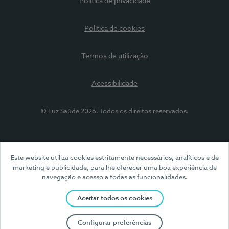
Política de privacidade
Política de cookies
Termos de utilização
Acessibilidade
© Luz Saúde 2026. Todos os direitos reservados.
Este website utiliza cookies estritamente necessários, analíticos e de
marketing e publicidade, para lhe oferecer uma boa experiência de
navegação e acesso a todas as funcionalidades.
Aceitar todos os cookies
Configurar preferências