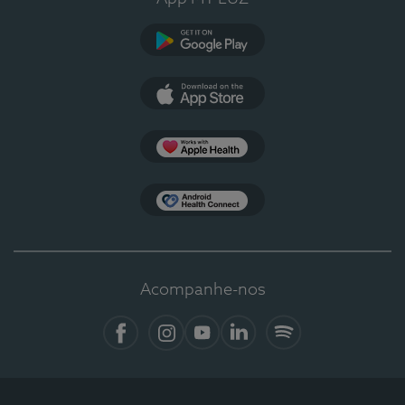
Google Play
App Store
Apple Health
Health Connect
Acompanhe-nos
Facebook
Instagram
YouTube
LinkedIn
Spotify