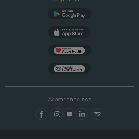
Google Play
App Store
Apple Health
Health Connect
Acompanhe-nos
Facebook
Instagram
YouTube
LinkedIn
Spotify