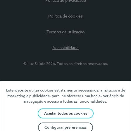
Política de privacidade
Política de cookies
Termos de utilização
Acessibilidade
© Luz Saúde 2026. Todos os direitos reservados.
Este website utiliza cookies estritamente necessários, analíticos e de
marketing e publicidade, para lhe oferecer uma boa experiência de
navegação e acesso a todas as funcionalidades.
Aceitar todos os cookies
Configurar preferências