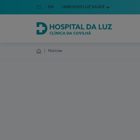
Idioma em Português
PT
English Language
EN
UNIDADES LUZ SAÚDE
Escolha o seu idioma
Hospital da Luz Clínica da Covilhã
Notícias
Homepage