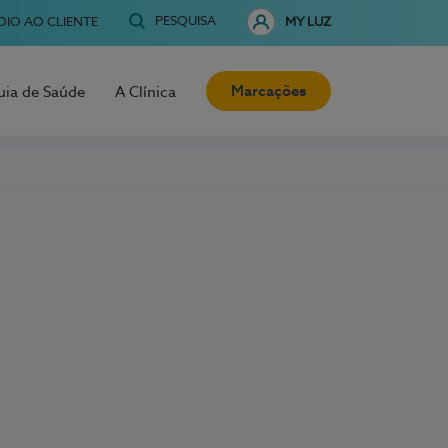
PESQUISA
OIO AO CLIENTE
MY LUZ
Marcações
uia de Saúde
A Clínica