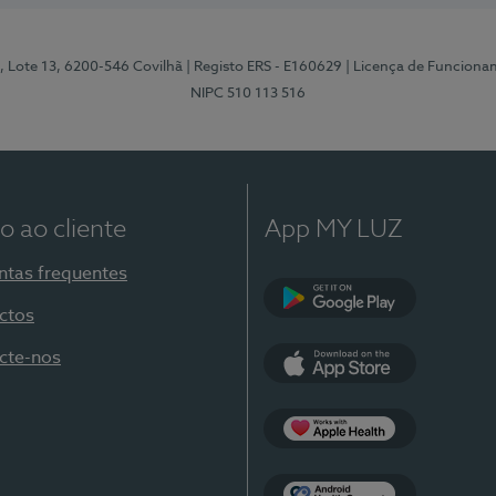
, Lote 13, 6200-546 Covilhã
| Registo ERS - E160629
| Licença de Funciona
NIPC 510 113 516
o ao cliente
App MY LUZ
ntas frequentes
ctos
Google Play
cte-nos
App Store
Apple Health