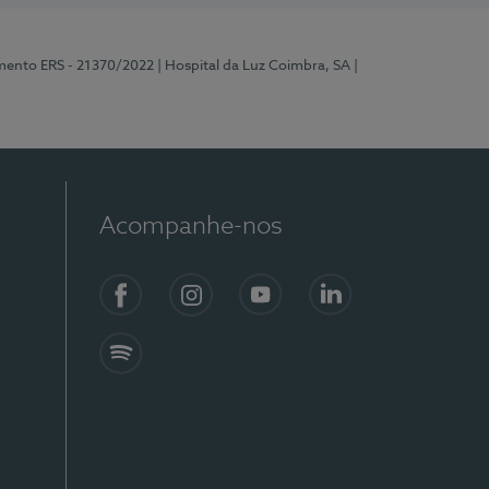
mento ERS - 21370/2022
| Hospital da Luz Coimbra, SA
|
Acompanhe-nos
Facebook
Instagram
YouTube
LinkedIn
Spotify