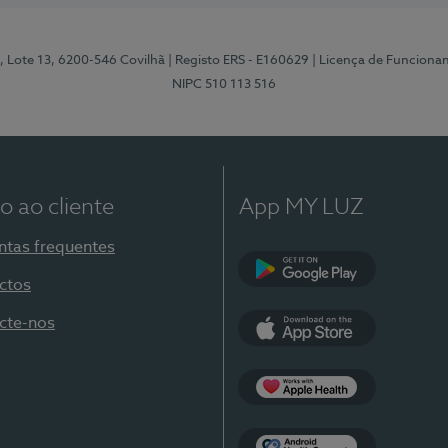
, Lote 13, 6200-546 Covilhã
| Registo ERS - E160629
| Licença de Funciona
NIPC 510 113 516
o ao cliente
App MY LUZ
ntas frequentes
ctos
Google Play
cte-nos
App Store
Apple Health