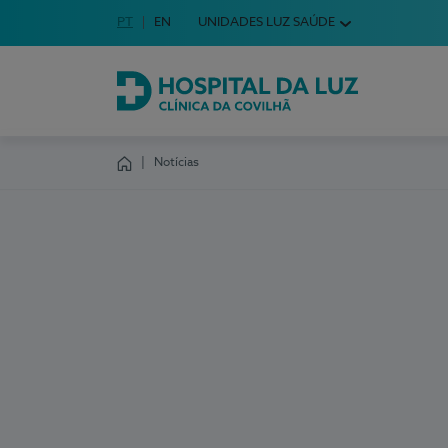
Idioma em Português
PT
English Language
EN
UNIDADES LUZ SAÚDE
Escolha o seu idioma
Hospital da Luz Clínica da Covilhã
Notícias
Homepage