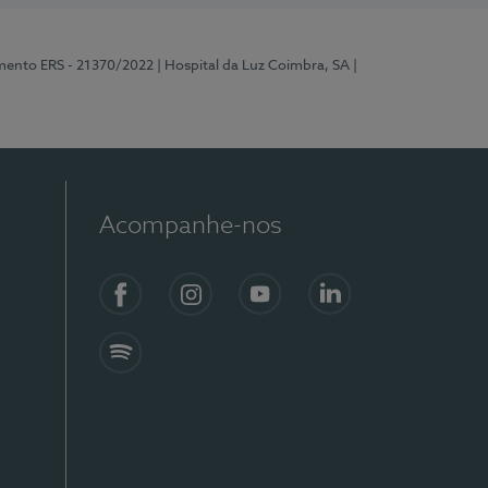
mento ERS - 21370/2022
| Hospital da Luz Coimbra, SA
|
Acompanhe-nos
Facebook
Instagram
YouTube
LinkedIn
Spotify