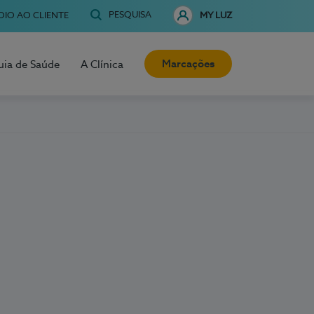
PESQUISA
OIO AO CLIENTE
MY LUZ
Marcações
uia de Saúde
A Clínica