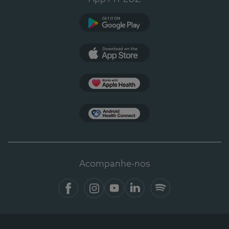
Google Play
App Store
Apple Health
Health Connect
Acompanhe-nos
Facebook
Instagram
YouTube
LinkedIn
Spotify