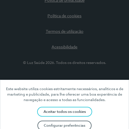
Política de privacidade
Política de cookies
Termos de utilização
Acessibilidade
© Luz Saúde 2026. Todos os direitos reservados.
Este website utiliza cookies estritamente necessários, analíticos e de
marketing e publicidade, para lhe oferecer uma boa experiência de
navegação e acesso a todas as funcionalidades.
Aceitar todos os cookies
Configurar preferências