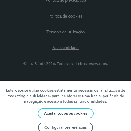
Política de privacidade
Política de cookies
Termos de utilização
Acessibilidade
© Luz Saúde 2026. Todos os direitos reservados.
Este website utiliza cookies estritamente necessários, analíticos e de
marketing e publicidade, para lhe oferecer uma boa experiência de
navegação e acesso a todas as funcionalidades.
Aceitar todos os cookies
Configurar preferências