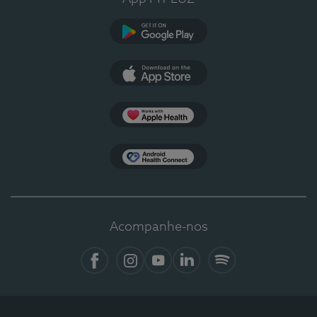
Google Play
App Store
Apple Health
Health Connect
Acompanhe-nos
Facebook
Instagram
YouTube
LinkedIn
Spotify