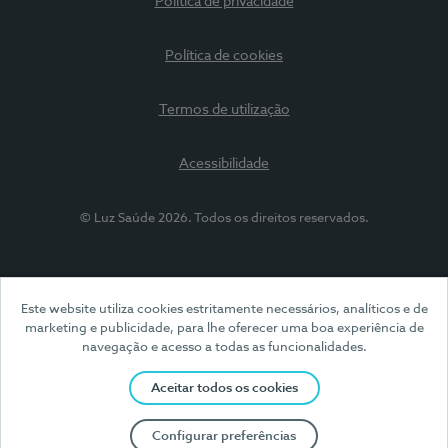
Política de privacidade
Política de cookies
Termos de utilização
Acessibilidade
© Luz Saúde 2026. Todos os direitos reservados.
Este website utiliza cookies estritamente necessários, analíticos e de
marketing e publicidade, para lhe oferecer uma boa experiência de
navegação e acesso a todas as funcionalidades.
Aceitar todos os cookies
Configurar preferências