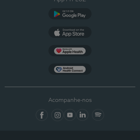
Google Play
App Store
Apple Health
Health Connect
Acompanhe-nos
Facebook
Instagram
YouTube
LinkedIn
Spotify