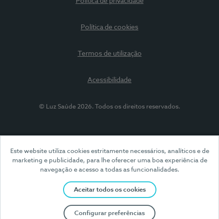
Política de privacidade
Política de cookies
Termos de utilização
Acessibilidade
© Luz Saúde 2026. Todos os direitos reservados.
Este website utiliza cookies estritamente necessários, analíticos e de
marketing e publicidade, para lhe oferecer uma boa experiência de
navegação e acesso a todas as funcionalidades.
Aceitar todos os cookies
Configurar preferências