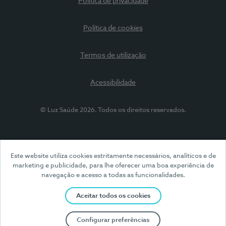
Política de privacidade
Política de cookies
Termos de utilização
Acessibilidade
© Luz Saúde 2026. Todos os direitos reservados.
Este website utiliza cookies estritamente necessários, analíticos e de
marketing e publicidade, para lhe oferecer uma boa experiência de
navegação e acesso a todas as funcionalidades.
Aceitar todos os cookies
Configurar preferências