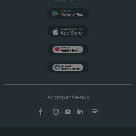
Google Play
App Store
Apple Health
Health Connect
Acompanhe-nos
Facebook
Instagram
YouTube
LinkedIn
Spotify