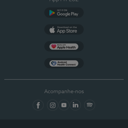
Google Play
App Store
Apple Health
Health Connect
Acompanhe-nos
Facebook
Instagram
YouTube
LinkedIn
Spotify