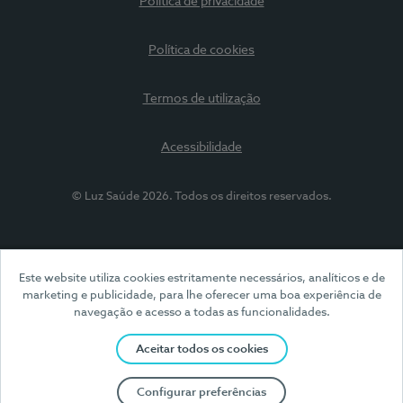
Política de privacidade
Política de cookies
Termos de utilização
Acessibilidade
© Luz Saúde 2026. Todos os direitos reservados.
Este website utiliza cookies estritamente necessários, analíticos e de
marketing e publicidade, para lhe oferecer uma boa experiência de
navegação e acesso a todas as funcionalidades.
Aceitar todos os cookies
Configurar preferências