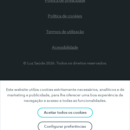
Política de privacidade
Política de cookies
Termos de utilização
Acessibilidade
© Luz Saúde 2026. Todos os direitos reservados.
Este website utiliza cookies estritamente necessários, analíticos e de
marketing e publicidade, para lhe oferecer uma boa experiência de
navegação e acesso a todas as funcionalidades.
Aceitar todos os cookies
Configurar preferências