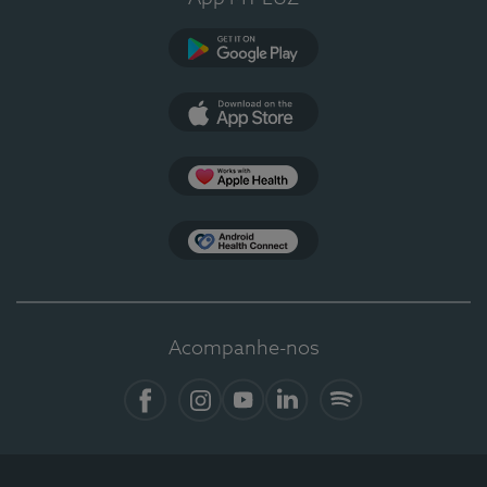
Google Play
App Store
Apple Health
Health Connect
Acompanhe-nos
Facebook
Instagram
YouTube
LinkedIn
Spotify