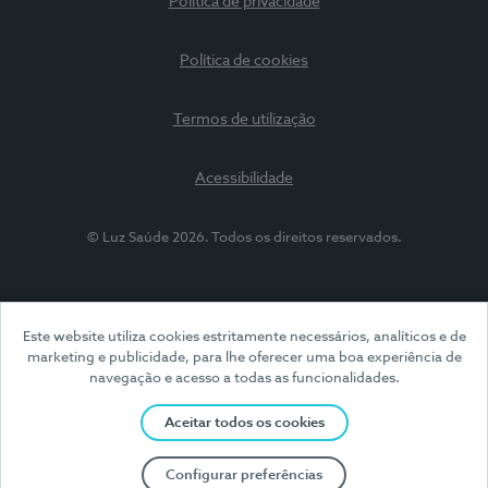
Política de privacidade
Política de cookies
Termos de utilização
Acessibilidade
© Luz Saúde 2026. Todos os direitos reservados.
Este website utiliza cookies estritamente necessários, analíticos e de
marketing e publicidade, para lhe oferecer uma boa experiência de
navegação e acesso a todas as funcionalidades.
Aceitar todos os cookies
Configurar preferências