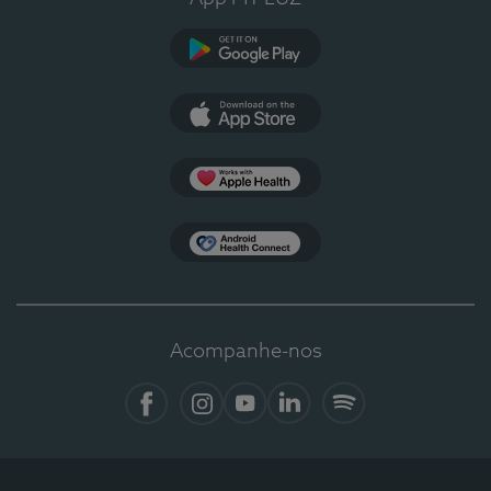
Google Play
App Store
Apple Health
Health Connect
Acompanhe-nos
Facebook
Instagram
YouTube
LinkedIn
Spotify