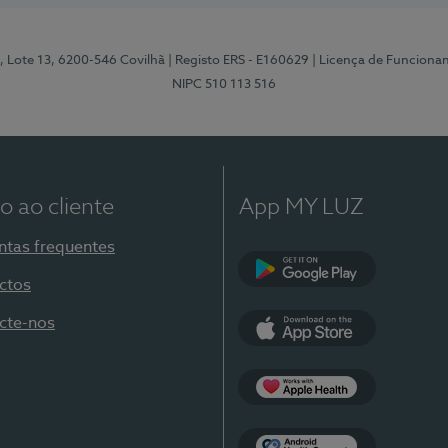
, Lote 13, 6200-546 Covilhã
| Registo ERS - E160629
| Licença de Funciona
NIPC 510 113 516
o ao cliente
App MY LUZ
ntas frequentes
ctos
Google Play
cte-nos
App Store
Apple Health