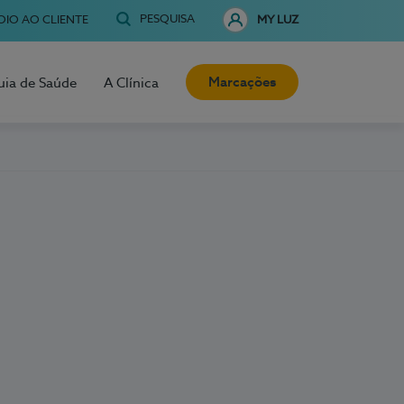
PESQUISA
OIO AO CLIENTE
MY LUZ
Marcações
uia de Saúde
A Clínica