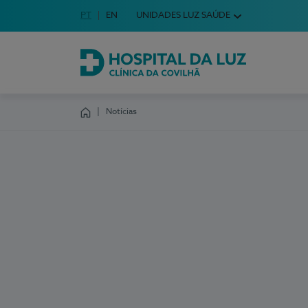
Idioma em Português
PT
English Language
EN
UNIDADES LUZ SAÚDE
Escolha o seu idioma
Hospital da Luz Clínica da Covilhã
Notícias
Homepage