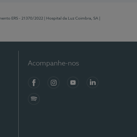
mento ERS - 21370/2022
| Hospital da Luz Coimbra, SA
|
Acompanhe-nos
Facebook
Instagram
YouTube
LinkedIn
Spotify