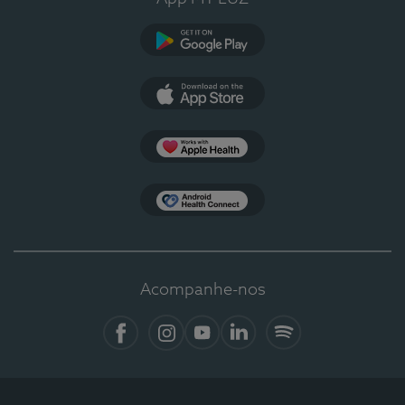
Google Play
App Store
Apple Health
Health Connect
Acompanhe-nos
Facebook
Instagram
YouTube
LinkedIn
Spotify