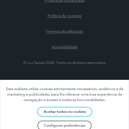
Política de privacidade
Política de cookies
Termos de utilização
Acessibilidade
© Luz Saúde 2026. Todos os direitos reservados.
Este website utiliza cookies estritamente necessários, analíticos e de
marketing e publicidade, para lhe oferecer uma boa experiência de
navegação e acesso a todas as funcionalidades.
Aceitar todos os cookies
Configurar preferências