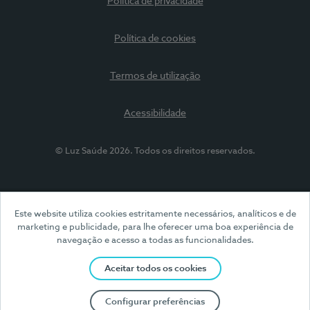
Política de privacidade
Política de cookies
Termos de utilização
Acessibilidade
© Luz Saúde 2026. Todos os direitos reservados.
Este website utiliza cookies estritamente necessários, analíticos e de
marketing e publicidade, para lhe oferecer uma boa experiência de
navegação e acesso a todas as funcionalidades.
Aceitar todos os cookies
Configurar preferências