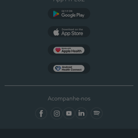
Google Play
App Store
Apple Health
Health Connect
Acompanhe-nos
Facebook
Instagram
YouTube
LinkedIn
Spotify