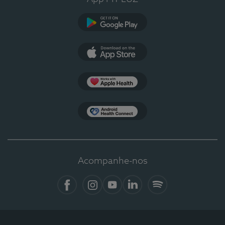
Google Play
App Store
Apple Health
Health Connect
Acompanhe-nos
Facebook
Instagram
YouTube
LinkedIn
Spotify