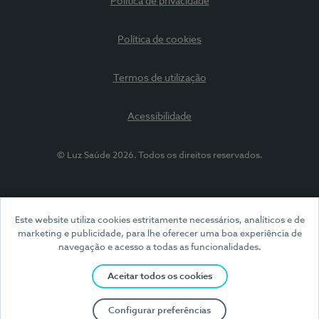
Política de privacidade
Política de cookies
Termos de utilização
Acessibilidade
© Luz Saúde 2026. Todos os direitos reservados.
Este website utiliza cookies estritamente necessários, analíticos e de
marketing e publicidade, para lhe oferecer uma boa experiência de
navegação e acesso a todas as funcionalidades.
Aceitar todos os cookies
Configurar preferências