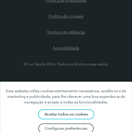
Política de privacidade
Política de cookies
Termos de utilização
Acessibilidade
© Luz Saúde 2026. Todos os direitos reservados.
Este website utiliza cookies estritamente necessários, analíticos e de
marketing e publicidade, para lhe oferecer uma boa experiência de
navegação e acesso a todas as funcionalidades.
Aceitar todos os cookies
Configurar preferências