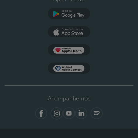
Google Play
App Store
Apple Health
Health Connect
Acompanhe-nos
Facebook
Instagram
YouTube
LinkedIn
Spotify