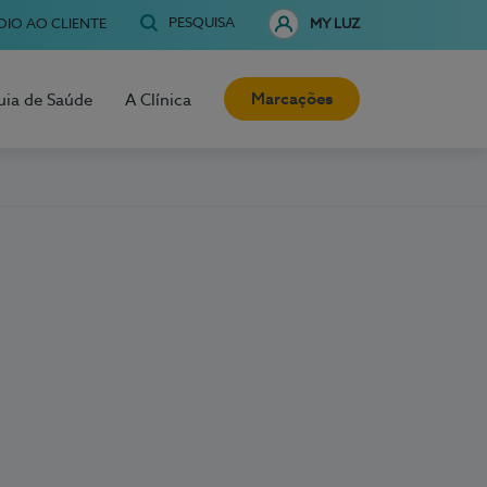
PESQUISA
OIO AO CLIENTE
MY LUZ
Marcações
uia de Saúde
A Clínica