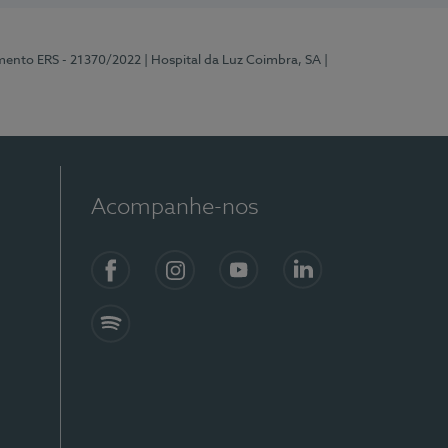
mento ERS - 21370/2022
| Hospital da Luz Coimbra, SA
|
Acompanhe-nos
Facebook
Instagram
YouTube
LinkedIn
Spotify