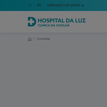
Idioma em Português
PT
English Language
EN
UNIDADES LUZ SAÚDE
Escolha o seu idioma
Hospital da Luz Clínica da Covilhã
Consultas
Homepage