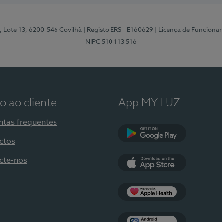
, Lote 13, 6200-546 Covilhã
| Registo ERS - E160629
| Licença de Funciona
NIPC 510 113 516
o ao cliente
App MY LUZ
ntas frequentes
ctos
Google Play
cte-nos
App Store
Apple Health