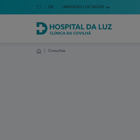
Idioma em Português
PT
English Language
EN
UNIDADES LUZ SAÚDE
Escolha o seu idioma
Hospital da Luz Clínica da Covilhã
Consultas
Homepage