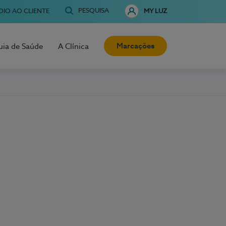
PESQUISA
OIO AO CLIENTE
MY LUZ
Marcações
uia de Saúde
A Clínica