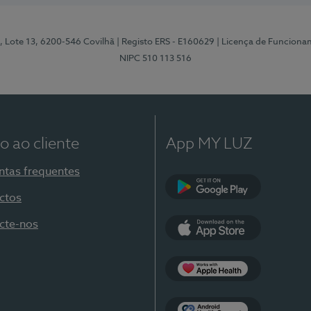
, Lote 13, 6200-546 Covilhã
| Registo ERS - E160629
| Licença de Funciona
NIPC 510 113 516
o ao cliente
App MY LUZ
ntas frequentes
ctos
Google Play
cte-nos
App Store
Apple Health