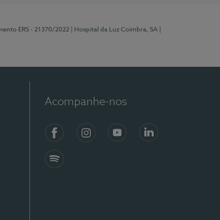
mento ERS - 21370/2022
| Hospital da Luz Coimbra, SA
|
Acompanhe-nos
Facebook
Instagram
YouTube
LinkedIn
Spotify