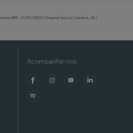
mento ERS - 21370/2022
| Hospital da Luz Coimbra, SA
|
Acompanhe-nos
Facebook
Instagram
YouTube
LinkedIn
Spotify