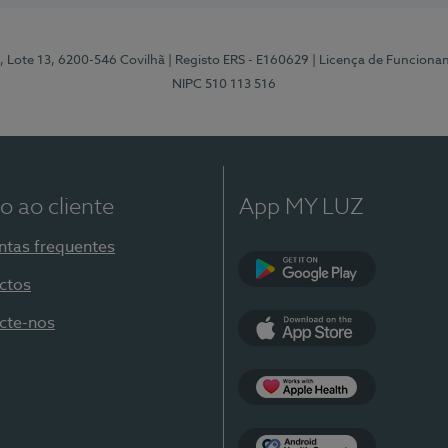
, Lote 13, 6200-546 Covilhã
| Registo ERS - E160629
| Licença de Funciona
NIPC 510 113 516
o ao cliente
App MY LUZ
ntas frequentes
ctos
Google Play
cte-nos
App Store
Apple Health