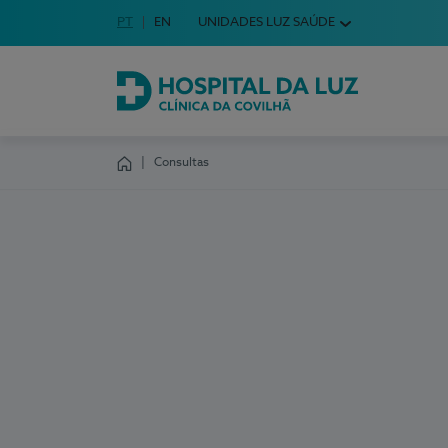
Idioma em Português
PT
English Language
EN
UNIDADES LUZ SAÚDE
Escolha o seu idioma
Hospital da Luz Clínica da Covilhã
Consultas
Homepage