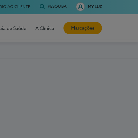
PESQUISA
OIO AO CLIENTE
MY LUZ
Marcações
uia de Saúde
A Clínica