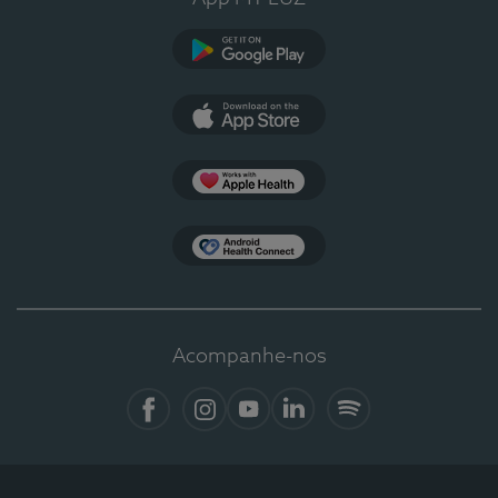
Google Play
App Store
Apple Health
Health Connect
Acompanhe-nos
Facebook
Instagram
YouTube
LinkedIn
Spotify