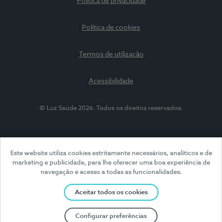
Política de privacidade
Política de cookies
Termos de utilização
Acessibilidade
© Luz Saúde 2026. Todos os direitos reservados.
Este website utiliza cookies estritamente necessários, analíticos e de
marketing e publicidade, para lhe oferecer uma boa experiência de
navegação e acesso a todas as funcionalidades.
Aceitar todos os cookies
Configurar preferências