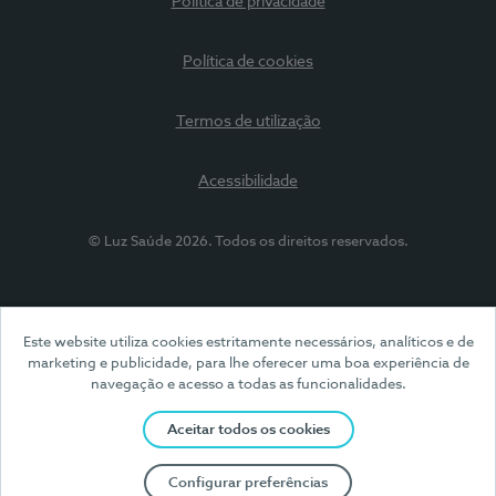
Política de privacidade
Política de cookies
Termos de utilização
Acessibilidade
© Luz Saúde 2026. Todos os direitos reservados.
Este website utiliza cookies estritamente necessários, analíticos e de
marketing e publicidade, para lhe oferecer uma boa experiência de
navegação e acesso a todas as funcionalidades.
Aceitar todos os cookies
Configurar preferências