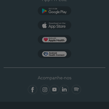
Google Play
App Store
Apple Health
Health Connect
Acompanhe-nos
Facebook
Instagram
YouTube
LinkedIn
Spotify