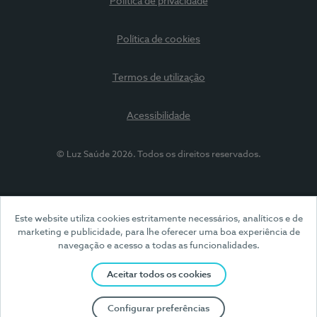
Política de privacidade
Política de cookies
Termos de utilização
Acessibilidade
© Luz Saúde 2026. Todos os direitos reservados.
Este website utiliza cookies estritamente necessários, analíticos e de
marketing e publicidade, para lhe oferecer uma boa experiência de
navegação e acesso a todas as funcionalidades.
Aceitar todos os cookies
Configurar preferências