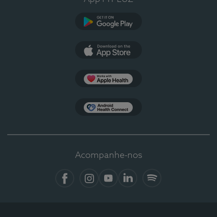
Google Play
App Store
Apple Health
Health Connect
Acompanhe-nos
Facebook
Instagram
YouTube
LinkedIn
Spotify