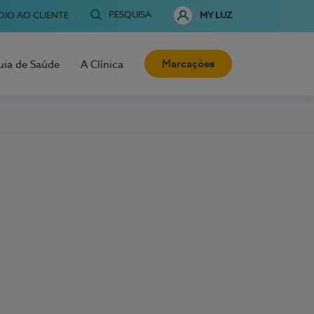
PESQUISA
OIO AO CLIENTE
MY LUZ
Marcações
uia de Saúde
A Clínica