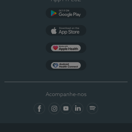
Google Play
App Store
Apple Health
Health Connect
Acompanhe-nos
Facebook
Instagram
YouTube
LinkedIn
Spotify