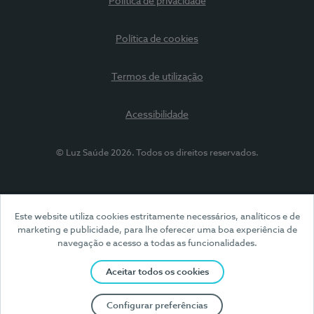
Política de privacidade
Política de cookies
Termos de utilização
Acessibilidade
© Luz Saúde 2026. Todos os direitos reservados.
Este website utiliza cookies estritamente necessários, analíticos e de
marketing e publicidade, para lhe oferecer uma boa experiência de
navegação e acesso a todas as funcionalidades.
Aceitar todos os cookies
Configurar preferências