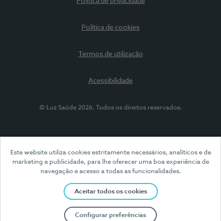
Política de privacidade
Política de cookies
Termos de utilização
Acessibilidade
© Luz Saúde 2026. Todos os direitos reservados.
Este website utiliza cookies estritamente necessários, analíticos e de
marketing e publicidade, para lhe oferecer uma boa experiência de
navegação e acesso a todas as funcionalidades.
Aceitar todos os cookies
Configurar preferências