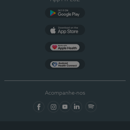
Google Play
App Store
Apple Health
Health Connect
Acompanhe-nos
Facebook
Instagram
YouTube
LinkedIn
Spotify