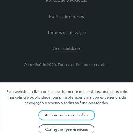
Política de privacidade
Política de cookies
Termos de utilização
Acessibilidade
© Luz Saúde 2026. Todos os direitos reservados.
Este website utiliza cookies estritamente necessários, analíticos e de
marketing e publicidade, para lhe oferecer uma boa experiência de
navegação e acesso a todas as funcionalidades.
Aceitar todos os cookies
Configurar preferências