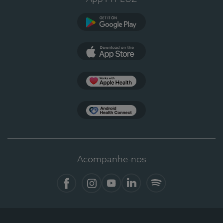
Google Play
App Store
Apple Health
Health Connect
Acompanhe-nos
Facebook
Instagram
YouTube
LinkedIn
Spotify