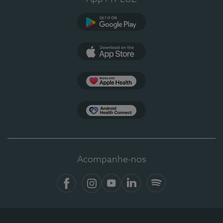
Google Play
App Store
Apple Health
Health Connect
Acompanhe-nos
Facebook
Instagram
YouTube
LinkedIn
Spotify