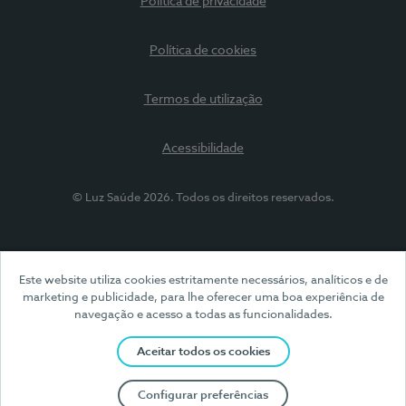
Política de privacidade
Política de cookies
Termos de utilização
Acessibilidade
© Luz Saúde 2026. Todos os direitos reservados.
Este website utiliza cookies estritamente necessários, analíticos e de
marketing e publicidade, para lhe oferecer uma boa experiência de
navegação e acesso a todas as funcionalidades.
Aceitar todos os cookies
Configurar preferências