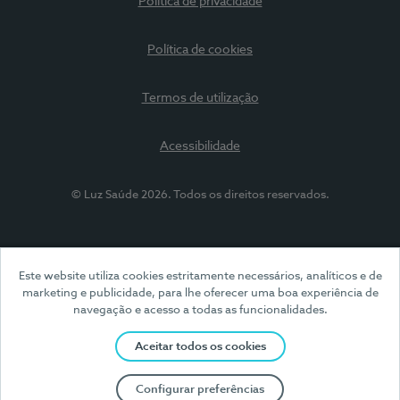
Política de privacidade
Política de cookies
Termos de utilização
Acessibilidade
© Luz Saúde 2026. Todos os direitos reservados.
Este website utiliza cookies estritamente necessários, analíticos e de
marketing e publicidade, para lhe oferecer uma boa experiência de
navegação e acesso a todas as funcionalidades.
Aceitar todos os cookies
Configurar preferências