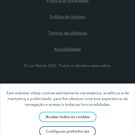
Política de privacidade
Política de cookies
Termos de utilização
Acessibilidade
© Luz Saúde 2026. Todos os direitos reservados.
Este website utiliza cookies estritamente necessários, analíticos e de
marketing e publicidade, para lhe oferecer uma boa experiência de
navegação e acesso a todas as funcionalidades.
Aceitar todos os cookies
Configurar preferências