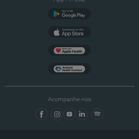
Google Play
App Store
Apple Health
Health Connect
Acompanhe-nos
Facebook
Instagram
YouTube
LinkedIn
Spotify