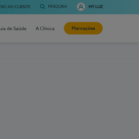
PESQUISA
OIO AO CLIENTE
MY LUZ
Marcações
uia de Saúde
A Clínica