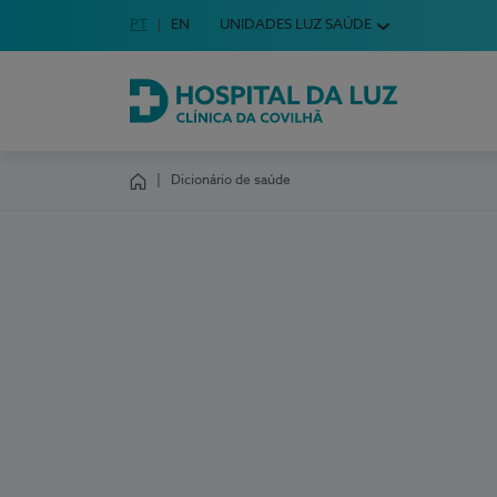
Idioma em Português
PT
English Language
EN
UNIDADES LUZ SAÚDE
Escolha o seu idioma
Hospital da Luz Clínica da Covilhã
Dicionário de saúde
Homepage