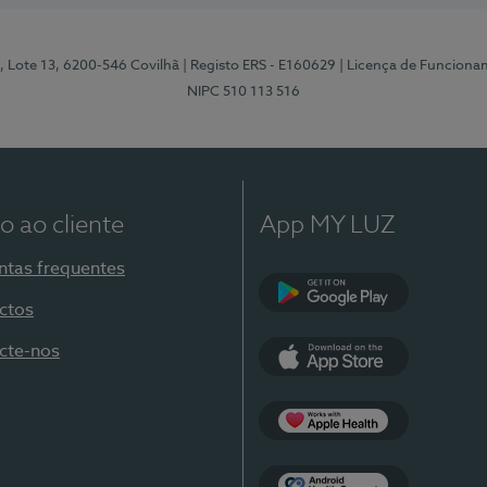
, Lote 13, 6200-546 Covilhã
| Registo ERS - E160629
| Licença de Funciona
NIPC 510 113 516
o ao cliente
App MY LUZ
ntas frequentes
ctos
Google Play
cte-nos
App Store
Apple Health