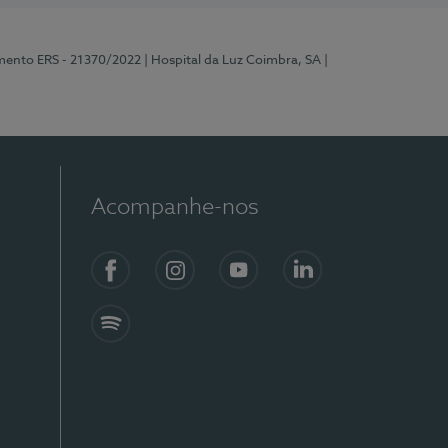
mento ERS - 21370/2022
| Hospital da Luz Coimbra, SA
|
Acompanhe-nos
Facebook
Instagram
YouTube
LinkedIn
Spotify