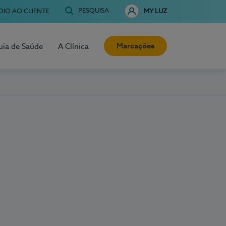
PESQUISA
OIO AO CLIENTE
MY LUZ
Marcações
uia de Saúde
A Clínica