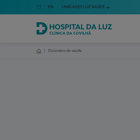
Idioma em Português
PT
English Language
EN
UNIDADES LUZ SAÚDE
Escolha o seu idioma
Hospital da Luz Clínica da Covilhã
Dicionário de saúde
Homepage