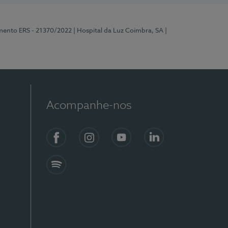
mento ERS - 21370/2022
| Hospital da Luz Coimbra, SA
|
Acompanhe-nos
Facebook
Instagram
YouTube
LinkedIn
Spotify