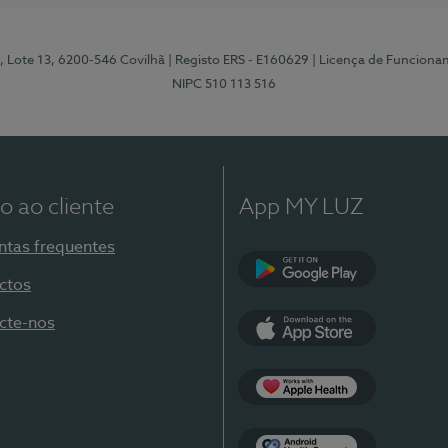
, Lote 13, 6200-546 Covilhã
| Registo ERS - E160629
| Licença de Funciona
NIPC 510 113 516
o ao cliente
App MY LUZ
ntas frequentes
ctos
Google Play
cte-nos
App Store
Apple Health