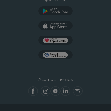
Google Play
App Store
Apple Health
Health Connect
Acompanhe-nos
Facebook
Instagram
YouTube
LinkedIn
Spotify