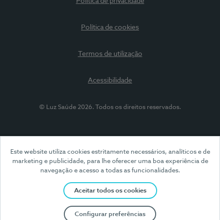
Política de privacidade
Política de cookies
Termos de utilização
Acessibilidade
© Luz Saúde 2026. Todos os direitos reservados.
Este website utiliza cookies estritamente necessários, analíticos e de
marketing e publicidade, para lhe oferecer uma boa experiência de
navegação e acesso a todas as funcionalidades.
Aceitar todos os cookies
Configurar preferências